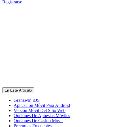
Registrarse
En Este Artículo
Granawin iOS
Aplicación Móvil Para Android
Versión Móvil Del Sitio Web
Opciones De Apuestas Móviles
Opciones De Casino Móvil
Preguntas Frecuentes