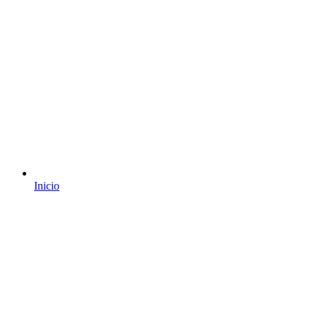
Inicio