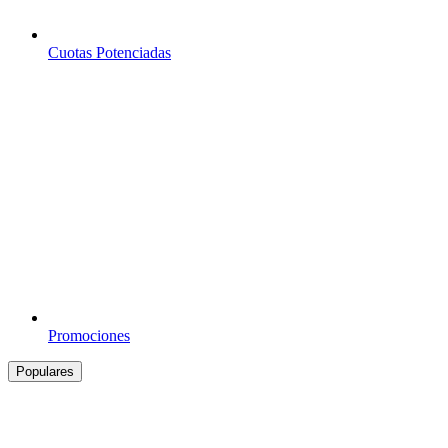
Cuotas Potenciadas
Promociones
Populares