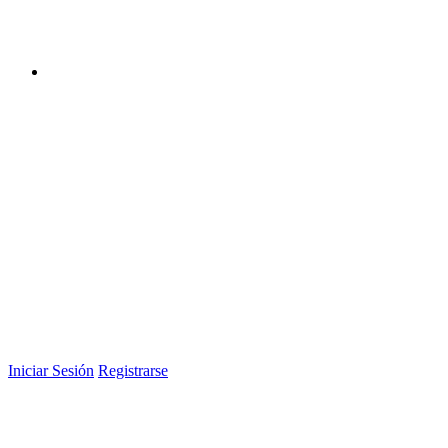
Iniciar Sesión
Registrarse