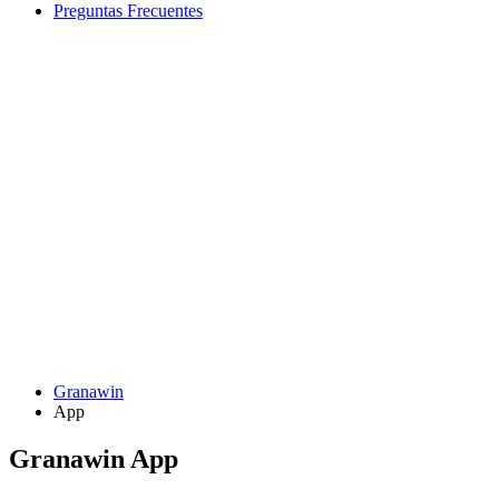
Preguntas Frecuentes
Granawin
App
Granawin App