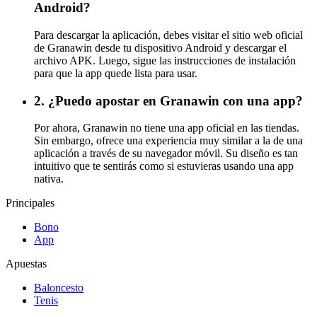
Android?
Para descargar la aplicación, debes visitar el sitio web oficial
de Granawin desde tu dispositivo Android y descargar el
archivo APK. Luego, sigue las instrucciones de instalación
para que la app quede lista para usar.
2. ¿Puedo apostar en Granawin con una app?
Por ahora, Granawin no tiene una app oficial en las tiendas.
Sin embargo, ofrece una experiencia muy similar a la de una
aplicación a través de su navegador móvil. Su diseño es tan
intuitivo que te sentirás como si estuvieras usando una app
nativa.
Principales
Bono
App
Apuestas
Baloncesto
Tenis