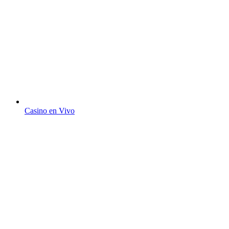
Casino en Vivo