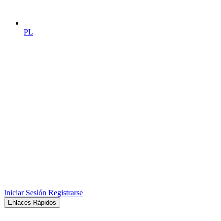
PL
Iniciar Sesión
Registrarse
Enlaces Rápidos