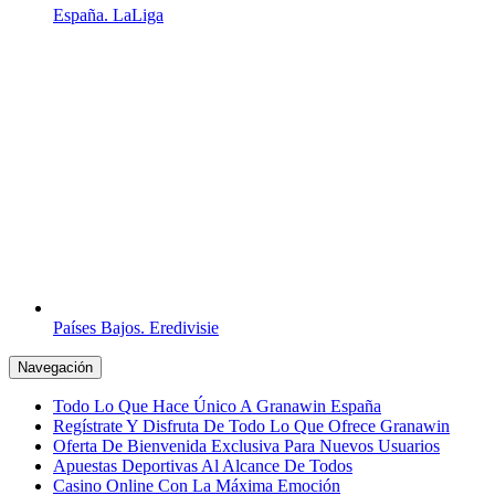
España. LaLiga
Países Bajos. Eredivisie
Navegación
Todo Lo Que Hace Único A Granawin España
Regístrate Y Disfruta De Todo Lo Que Ofrece Granawin
Oferta De Bienvenida Exclusiva Para Nuevos Usuarios
Apuestas Deportivas Al Alcance De Todos
Casino Online Con La Máxima Emoción