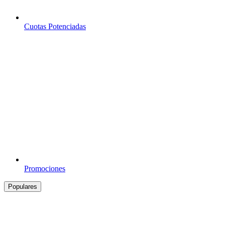
Cuotas Potenciadas
Promociones
Populares