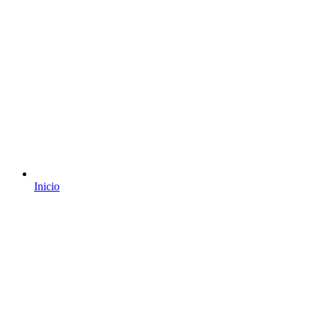
Inicio