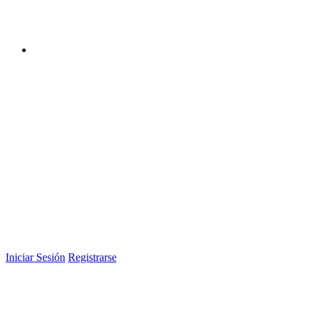
Iniciar Sesión
Registrarse