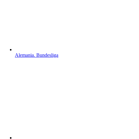
Alemania. Bundesliga