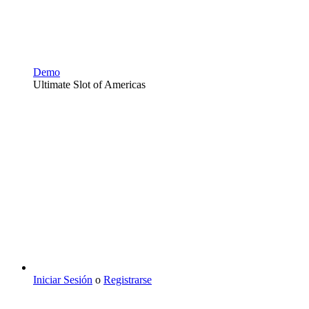
Demo
Ultimate Slot of Americas
Iniciar Sesión
o
Registrarse