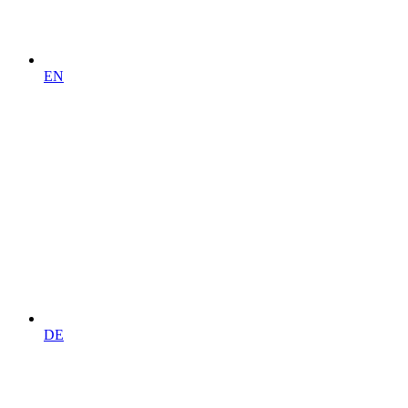
EN
DE