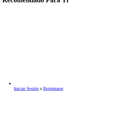
Iniciar Sesión
o
Registrarse