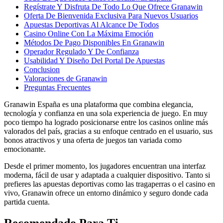
Regístrate Y Disfruta De Todo Lo Que Ofrece Granawin
Oferta De Bienvenida Exclusiva Para Nuevos Usuarios
Apuestas Deportivas Al Alcance De Todos
Casino Online Con La Máxima Emoción
Métodos De Pago Disponibles En Granawin
Operador Regulado Y De Confianza
Usabilidad Y Diseño Del Portal De Apuestas
Conclusion
Valoraciones de Granawin
Preguntas Frecuentes
Granawin España es una plataforma que combina elegancia,
tecnología y confianza en una sola experiencia de juego. En muy
poco tiempo ha logrado posicionarse entre los casinos online más
valorados del país, gracias a su enfoque centrado en el usuario, sus
bonos atractivos y una oferta de juegos tan variada como
emocionante.
Desde el primer momento, los jugadores encuentran una interfaz
moderna, fácil de usar y adaptada a cualquier dispositivo. Tanto si
prefieres las apuestas deportivas como las tragaperras o el casino en
vivo, Granawin ofrece un entorno dinámico y seguro donde cada
partida cuenta.
Recomendado Para Ti