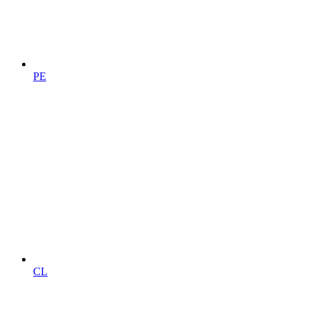
PE
CL