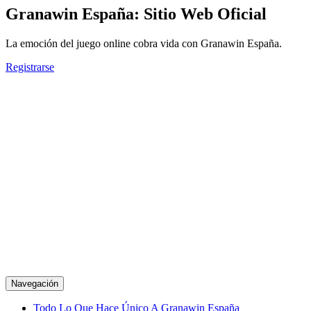
Granawin España: Sitio Web Oficial
La emoción del juego online cobra vida con Granawin España.
Registrarse
Navegación
Todo Lo Que Hace Único A Granawin España