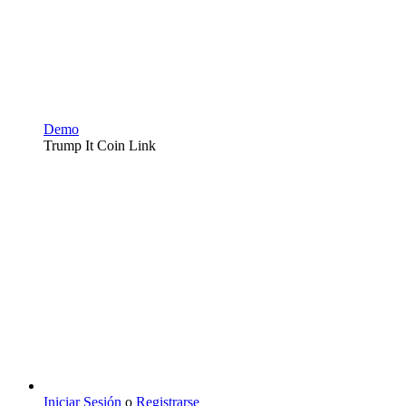
Demo
Trump It Coin Link
Iniciar Sesión
o
Registrarse